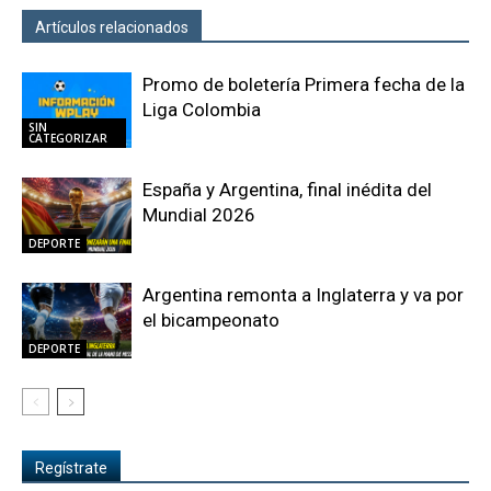
Artículos relacionados
Más del autor
Promo de boletería Primera fecha de la
Liga Colombia
SIN
CATEGORIZAR
España y Argentina, final inédita del
Mundial 2026
DEPORTE
Argentina remonta a Inglaterra y va por
el bicampeonato
DEPORTE
Regístrate