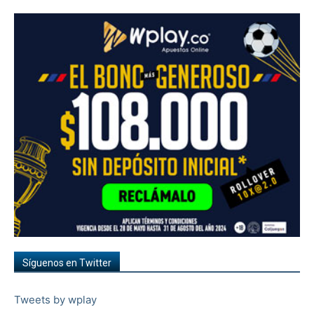
Síguenos en Twitter
Tweets by wplay