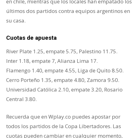
en chile, mientras que los locales han empatado los
últimos dos partidos contra equipos argentinos en
su casa.
Cuotas de apuesta
River Plate 1.25, empate 5.75, Palestino 11.75.
Inter 1.18, empate 7, Alianza Lima 17.
Flamengo 1.40, empate 4.55, Liga de Quito 8.50.
Cerro Porteño 1.35, empate 4.80, Zamora 9.50.
Universidad Católica 2.10, empate 3.20, Rosario
Central 3.80.
Recuerda que en Wplay.co puedes apostar por
todos los partidos de la Copa Libertadores. Las
cuotas pueden cambiar en cualquier momento,