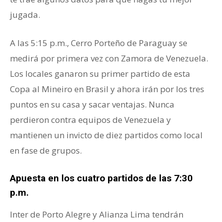
jugada.
A las 5:15 p.m., Cerro Porteño de Paraguay se
medirá por primera vez con Zamora de Venezuela.
Los locales ganaron su primer partido de esta
Copa al Mineiro en Brasil y ahora irán por los tres
puntos en su casa y sacar ventajas. Nunca
perdieron contra equipos de Venezuela y
mantienen un invicto de diez partidos como local
en fase de grupos.
Apuesta en los cuatro partidos de las 7:30
p.m.
Inter de Porto Alegre y Alianza Lima tendrán