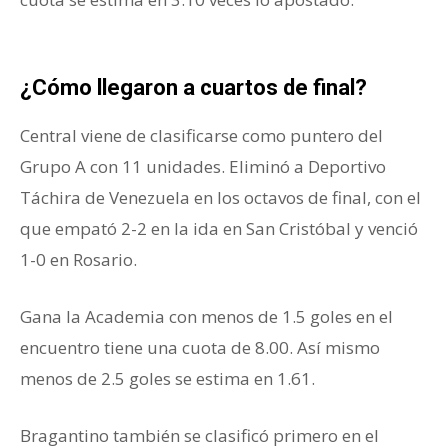
Central y Bragantino
¿Cómo llegaron a cuartos de final?
Central viene de clasificarse como puntero del
Grupo A con 11 unidades. Eliminó a Deportivo
Táchira de Venezuela en los octavos de final, con el
que empató 2-2 en la ida en San Cristóbal y venció
1-0 en Rosario.
Rosario Central y Bragantino
Gana la Academia con menos de 1.5 goles en el
encuentro tiene una cuota de 8.00. Así mismo
menos de 2.5 goles se estima en 1.61.
Bragantino también se clasificó primero en el