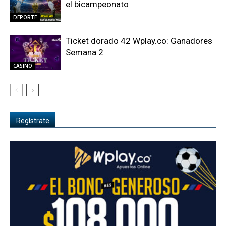
el bicampeonato
DEPORTE
Ticket dorado 42 Wplay.co: Ganadores
Semana 2
CASINO
Regístrate