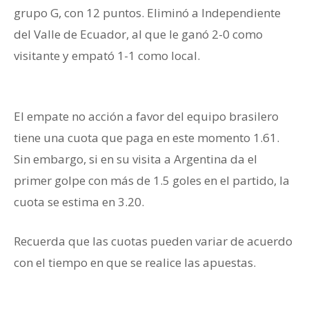
grupo G, con 12 puntos. Eliminó a Independiente
del Valle de Ecuador, al que le ganó 2-0 como
visitante y empató 1-1 como local.
Rosario Central y
Bragantino
El empate no acción a favor del equipo brasilero
tiene una cuota que paga en este momento 1.61.
Sin embargo, si en su visita a Argentina da el
primer golpe con más de 1.5 goles en el partido, la
cuota se estima en 3.20.
Recuerda que las cuotas pueden variar de acuerdo
con el tiempo en que se realice las apuestas.
Rosario Central y Bragantino