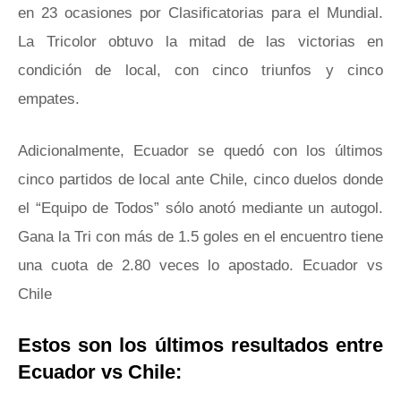
en 23 ocasiones por Clasificatorias para el Mundial.
La Tricolor obtuvo la mitad de las victorias en
condición de local, con cinco triunfos y cinco
empates.
Adicionalmente, Ecuador se quedó con los últimos
cinco partidos de local ante Chile, cinco duelos donde
el “Equipo de Todos” sólo anotó mediante un autogol.
Gana la Tri con más de 1.5 goles en el encuentro tiene
una cuota de 2.80 veces lo apostado. Ecuador vs
Chile
Estos son los últimos resultados entre
Ecuador vs Chile: