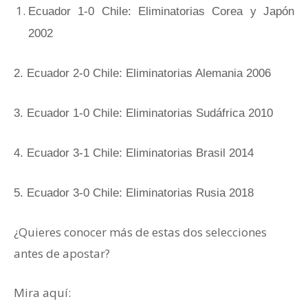
Ecuador 1-0 Chile: Eliminatorias Corea y Japón
2002
2. Ecuador 2-0 Chile: Eliminatorias Alemania 2006
3. Ecuador 1-0 Chile: Eliminatorias Sudáfrica 2010
4. Ecuador 3-1 Chile: Eliminatorias Brasil 2014
5. Ecuador 3-0 Chile: Eliminatorias Rusia 2018
¿Quieres conocer más de estas dos selecciones
antes de apostar?
Mira aquí: