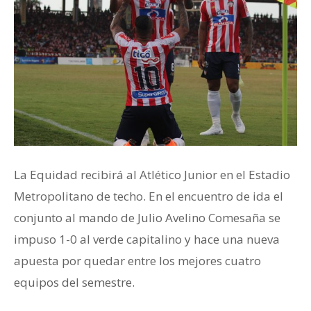
La Equidad recibirá al Atlético Junior en el Estadio
Metropolitano de techo. En el encuentro de ida el
conjunto al mando de Julio Avelino Comesaña se
impuso 1-0 al verde capitalino y hace una nueva
apuesta por quedar entre los mejores cuatro
equipos del semestre.