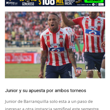
Junior y su apuesta por ambos torneos
Junior de Barranquilla solo esta a un paso de
ingresar a otra instancia semifinal este semestre,