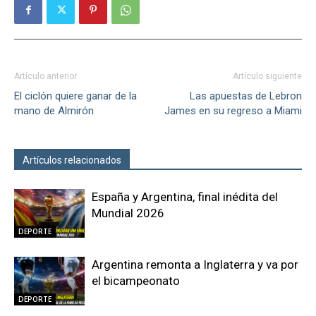
Artículo anterior
Artículo siguiente
El ciclón quiere ganar de la
Las apuestas de Lebron
mano de Almirón
James en su regreso a Miami
Artículos relacionados
Más del autor
España y Argentina, final inédita del
Mundial 2026
DEPORTE
Argentina remonta a Inglaterra y va por
el bicampeonato
DEPORTE