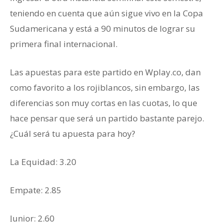
teniendo en cuenta que aún sigue vivo en la Copa
Sudamericana y está a 90 minutos de lograr su
primera final internacional.
Las apuestas para este partido en Wplay.co, dan
como favorito a los rojiblancos, sin embargo, las
diferencias son muy cortas en las cuotas, lo que
hace pensar que será un partido bastante parejo.
¿Cuál será tu apuesta para hoy?
La Equidad: 3.20
Empate: 2.85
Junior: 2.60