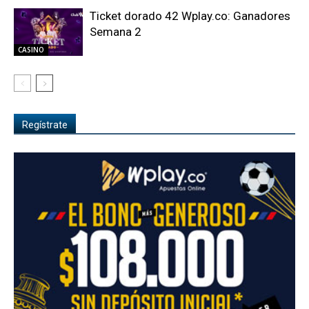
Ticket dorado 42 Wplay.co: Ganadores
Semana 2
CASINO
Regístrate