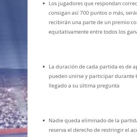
Los jugadores que respondan correc
consigan así 700 puntos o más, serán
recibirán una parte de un premio c
equitativamente entre todos los ga
La duración de cada partida es de 
pueden unirse y participar durante t
llegado a su última pregunta
Nadie queda eliminado de la partida
reserva el derecho de restringir el a