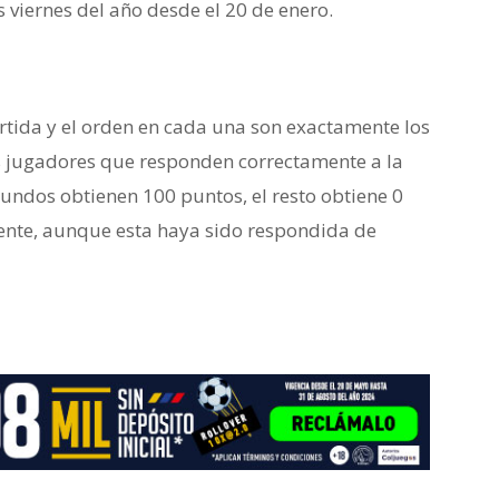
s viernes del año desde el 20 de enero.
rtida y el orden en cada una son exactamente los
s jugadores que responden correctamente a la
gundos obtienen 100 puntos, el resto obtiene 0
ente, aunque esta haya sido respondida de