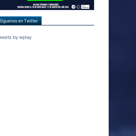
Síguenos en Twitter
weets by wplay