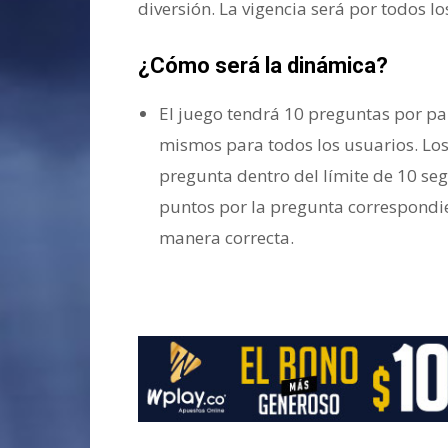
diversión. La vigencia será por todos lo
¿Cómo será la dinámica?
El juego tendrá 10 preguntas por pa
mismos para todos los usuarios. Lo
pregunta dentro del límite de 10 se
puntos por la pregunta correspondi
manera correcta.