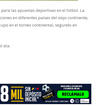
para las apuestas deportivas en el fútbol. La
ones en diferentes países del viejo continente,
upo en el torneo continental, segundo en
l día: