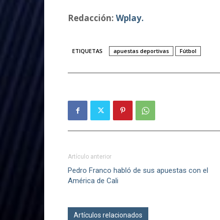
Redacción:
Wplay.
ETIQUETAS
apuestas deportivas
Fútbol
Artículo anterior
Pedro Franco habló de sus apuestas con el
América de Cali
Artículos relacionados
Más del autor