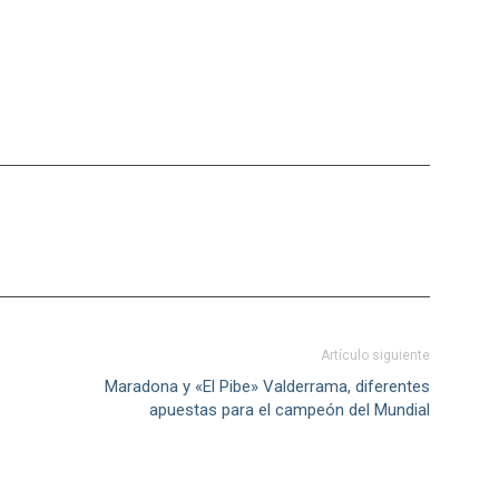
Artículo siguiente
Maradona y «El Pibe» Valderrama, diferentes
apuestas para el campeón del Mundial