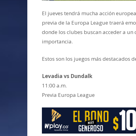
El jueves tendrá mucha acción europea 
previa de la Europa League traerá emoci
donde los clubes buscan acceder a un c
importancia.
Estos son los juegos más destacados de
Levadia vs Dundalk
11:00 a.m.
Previa Europa League