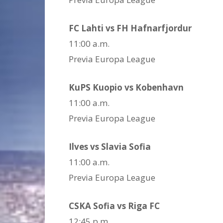
FC Lahti vs FH Hafnarfjordur
11:00 a.m.
Previa Europa League
KuPS Kuopio vs Kobenhavn
11:00 a.m.
Previa Europa League
Ilves vs Slavia Sofia
11:00 a.m.
Previa Europa League
CSKA Sofia vs Riga FC
12:45 p.m.