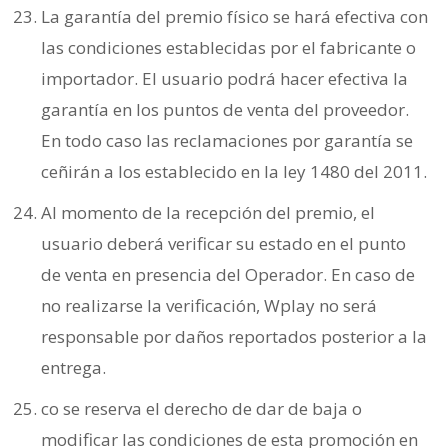
La garantía del premio físico se hará efectiva con
las condiciones establecidas por el fabricante o
importador. El usuario podrá hacer efectiva la
garantía en los puntos de venta del proveedor.
En todo caso las reclamaciones por garantía se
ceñirán a los establecido en la ley 1480 del 2011.
Al momento de la recepción del premio, el
usuario deberá verificar su estado en el punto
de venta en presencia del Operador. En caso de
no realizarse la verificación, Wplay no será
responsable por daños reportados posterior a la
entrega.
co se reserva el derecho de dar de baja o
modificar las condiciones de esta promoción en