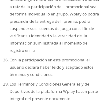
a raíz de la participación del promocional sea
de forma individual o en grupo, Wplay.co podrá
prescindir de la entrega del premio, podrá
suspender sus cuentas de juego con el fin de
verificar su identidad y la veracidad de la
información suministrada al momento del
registro en la
Con la participación en este promocional el
usuario declara haber leído y aceptado estos
términos y condiciones.
Los Términos y Condiciones Generales y de
Deportivas de la plataforma Wplay hacen parte
integral del presente documento.