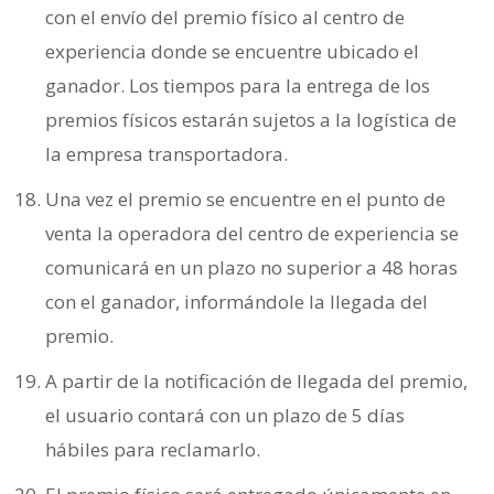
con el envío del premio físico al centro de
experiencia donde se encuentre ubicado el
ganador. Los tiempos para la entrega de los
premios físicos estarán sujetos a la logística de
la empresa transportadora.
Una vez el premio se encuentre en el punto de
venta la operadora del centro de experiencia se
comunicará en un plazo no superior a 48 horas
con el ganador, informándole la llegada del
premio.
A partir de la notificación de llegada del premio,
el usuario contará con un plazo de 5 días
hábiles para reclamarlo.