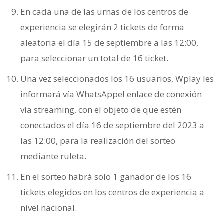
En cada una de las urnas de los centros de
experiencia se elegirán 2 tickets de forma
aleatoria el día 15 de septiembre a las 12:00,
para seleccionar un total de 16 ticket.
Una vez seleccionados los 16 usuarios, Wplay les
informará vía WhatsAppel enlace de conexión
vía streaming, con el objeto de que estén
conectados el día 16 de septiembre del 2023 a
las 12:00, para la realización del sorteo
mediante ruleta.
En el sorteo habrá solo 1 ganador de los 16
tickets elegidos en los centros de experiencia a
nivel nacional.