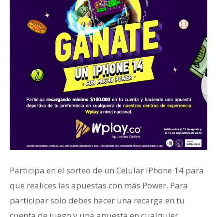
Participa en el sorteo de un Celular iPhone 14 para
que realices las apuestas con más Power. Para
participar solo debes hacer una recarga en tu
cuenta de juego y una apuesta en cualquier