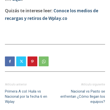
Quizás te interese leer:
Conoce los medios de
recargas y retiros de Wplay.co
Artículo anterior
Artículo siguiente
Primera A col: Huila vs
Nacional vs Pasto se
Nacional por la fecha 6 en
enfrentan ¿Cómo llegan los
Wplay
equipos?