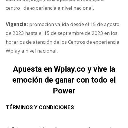
centro
s
de experiencia a nivel nacional.
Vigencia:
promoción valida desde el 15 de agosto
de 2023 hasta el 15 de septiembre de 2023 en los
horarios de atención de los Centros de experiencia
Wplay a nivel nacional.
Apuesta en Wplay.co y vive la
emoción de ganar con todo el
Power
TÉRMINOS Y CONDICIONES
CENTROS DE
EXPERIENCIA