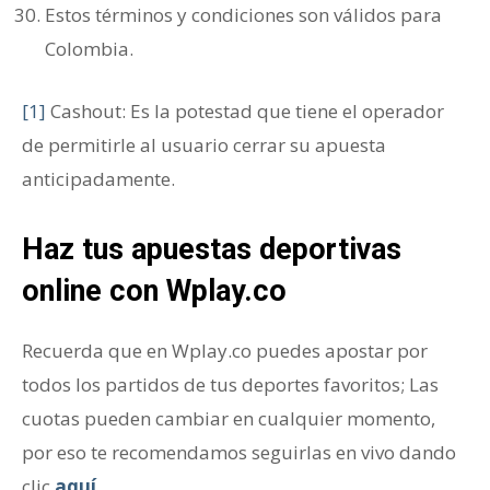
Estos términos y condiciones son válidos para
Colombia.
[1]
Cashout: Es la potestad que tiene el operador
de permitirle al usuario cerrar su apuesta
anticipadamente.
Haz tus apuestas deportivas
online con Wplay.co
Recuerda que en Wplay.co puedes apostar por
todos los partidos de tus deportes favoritos; Las
cuotas pueden cambiar en cualquier momento,
por eso te recomendamos seguirlas en vivo dando
clic
aquí
.