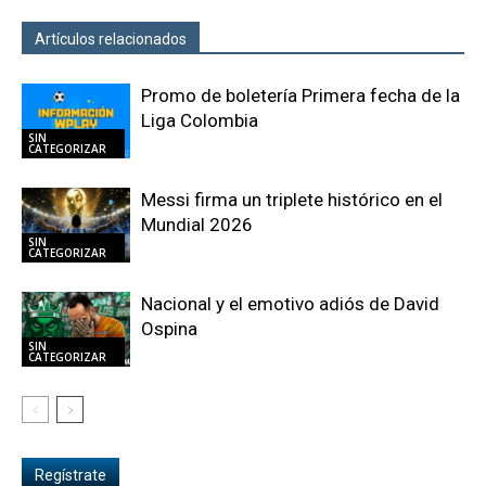
Artículos relacionados
Más del autor
Promo de boletería Primera fecha de la
Liga Colombia
SIN
CATEGORIZAR
Messi firma un triplete histórico en el
Mundial 2026
SIN
CATEGORIZAR
Nacional y el emotivo adiós de David
Ospina
SIN
CATEGORIZAR
Regístrate