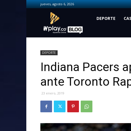
jueves, agosto 6, 2026
Wplay.co
DEPORTE
CA
DEPORTE
Indiana Pacers a
ante Toronto Rap
23 enero, 2019