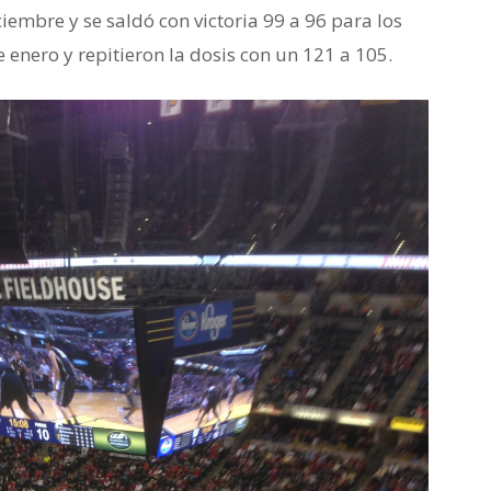
iciembre y se saldó con victoria 99 a 96 para los
e enero y repitieron la dosis con un 121 a 105.