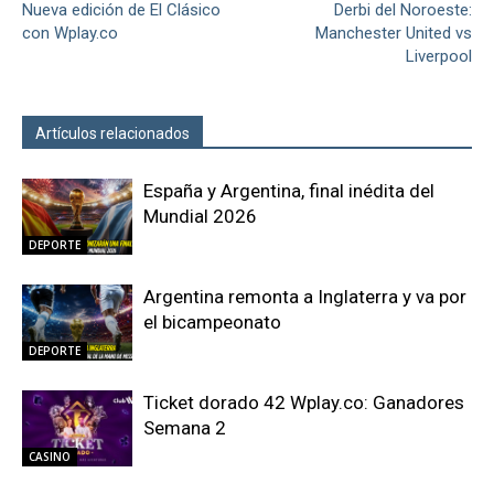
Nueva edición de El Clásico
Derbi del Noroeste:
con Wplay.co
Manchester United vs
Liverpool
Artículos relacionados
Más del autor
España y Argentina, final inédita del
Mundial 2026
DEPORTE
Argentina remonta a Inglaterra y va por
el bicampeonato
DEPORTE
Ticket dorado 42 Wplay.co: Ganadores
Semana 2
CASINO