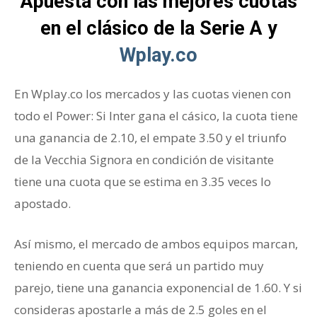
Apuesta con las mejores cuotas
en el clásico de la Serie A y
Wplay.co
En Wplay.co los mercados y las cuotas vienen con
todo el Power: Si Inter gana el cásico, la cuota tiene
una ganancia de 2.10, el empate 3.50 y el triunfo
de la Vecchia Signora en condición de visitante
tiene una cuota que se estima en 3.35 veces lo
apostado.
Así mismo, el mercado de ambos equipos marcan,
teniendo en cuenta que será un partido muy
parejo, tiene una ganancia exponencial de 1.60. Y si
consideras apostarle a más de 2.5 goles en el