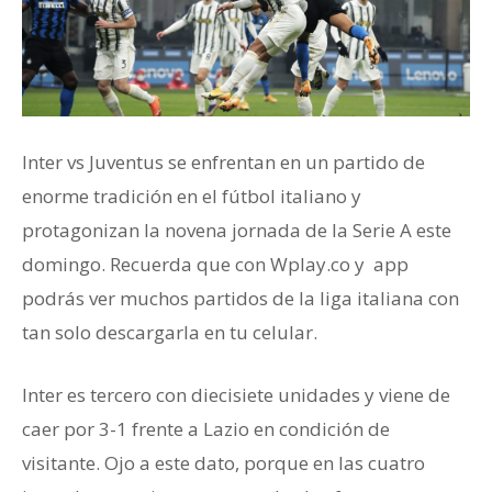
Inter vs Juventus se enfrentan en un partido de
enorme tradición en el fútbol italiano y
protagonizan la novena jornada de la Serie A este
domingo. Recuerda que con Wplay.co y app
podrás ver muchos partidos de la liga italiana con
tan solo descargarla en tu celular.
Inter es tercero con diecisiete unidades y viene de
caer por 3-1 frente a Lazio en condición de
visitante. Ojo a este dato, porque en las cuatro