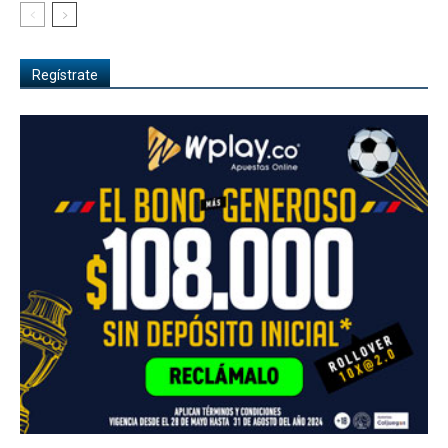
Regístrate