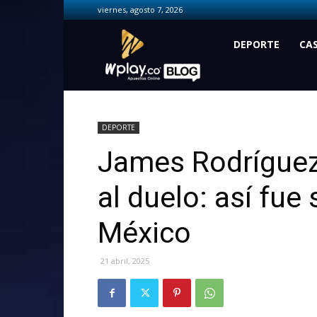
viernes, agosto 7, 2026
Wplay.co
DEPORTE
CA
DEPORTE
James Rodríguez
al duelo: así fue
México
21 abril, 2025