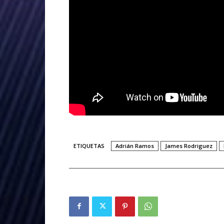
ETIQUETAS
Adrián Ramos
James Rodriguez