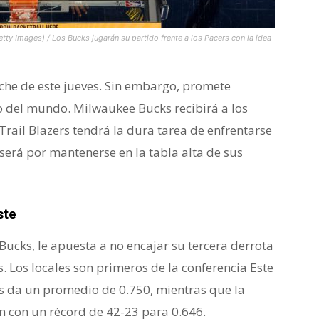
 Images) / Los Bucks jugarán su partido frente a los Pacers con la idea
che de este jueves. Sin embargo, promete
 del mundo. Milwaukee Bucks recibirá a los
Trail Blazers tendrá la dura tarea de enfrentarse
erá por mantenerse en la tabla alta de sus
ste
ucks, le apuesta a no encajar su tercera derrota
. Los locales son primeros de la conferencia Este
les da un promedio de 0.750, mientras que la
ión con un récord de 42-23 para 0.646.