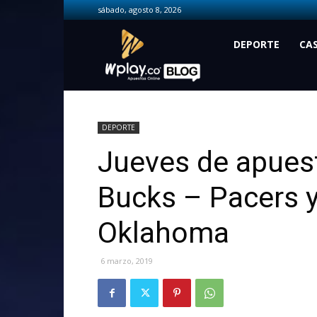
sábado, agosto 8, 2026
Wplay.co
DEPORTE
CA
DEPORTE
Jueves de apues
Bucks – Pacers y
Oklahoma
6 marzo, 2019