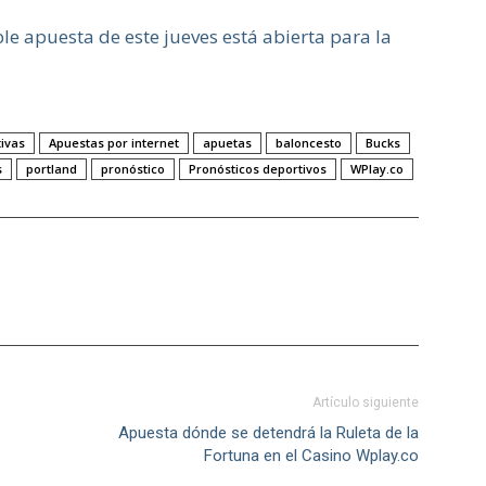
le apuesta de este jueves está abierta para la
ivas
Apuestas por internet
apuetas
baloncesto
Bucks
s
portland
pronóstico
Pronósticos deportivos
WPlay.co
Artículo siguiente
Apuesta dónde se detendrá la Ruleta de la
Fortuna en el Casino Wplay.co