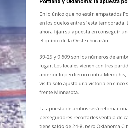
Portland y Oklahoma: la apuesta po
En lo único que no están empatados Po
en los duelos entre sí esta temporada.
ahora fijan su apuesta en conseguir una
el quinto de la Oeste chocarán.
39-25 y 0.609 son los números de ambo
lugar. Los locales vienen con tres part
anterior lo perdieron contra Memphis, q
visita solo ajustó una victoria en cinc
frente Minnesota.
La apuesta de ambos será retomar una 
perseguidores recortarles ventaja de c
tiene saldo de 24-8, pero Oklahoma Cit