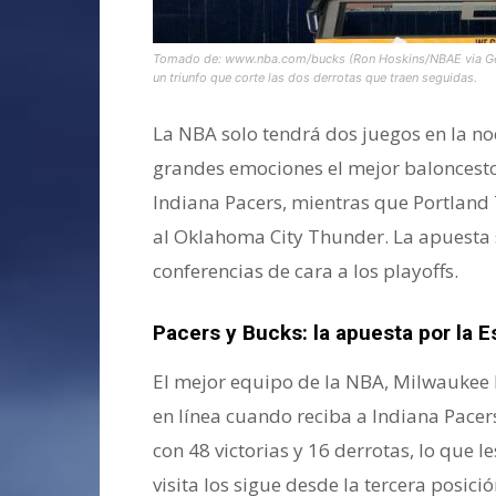
Tomado de: www.nba.com/bucks (Ron Hoskins/NBAE via Getty
un triunfo que corte las dos derrotas que traen seguidas.
La NBA solo tendrá dos juegos en la no
grandes emociones el mejor baloncesto
Indiana Pacers, mientras que Portland 
al Oklahoma City Thunder. La apuesta s
conferencias de cara a los playoffs.
Pacers y Bucks: la apuesta por la E
El mejor equipo de la NBA, Milwaukee B
en línea cuando reciba a Indiana Pacers
con 48 victorias y 16 derrotas, lo que 
visita los sigue desde la tercera posic