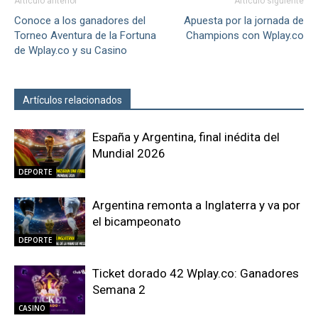
Artículo anterior
Artículo siguiente
Conoce a los ganadores del
Apuesta por la jornada de
Torneo Aventura de la Fortuna
Champions con Wplay.co
de Wplay.co y su Casino
Artículos relacionados
Más del autor
España y Argentina, final inédita del
Mundial 2026
DEPORTE
Argentina remonta a Inglaterra y va por
el bicampeonato
DEPORTE
Ticket dorado 42 Wplay.co: Ganadores
Semana 2
CASINO