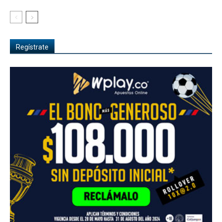
Regístrate