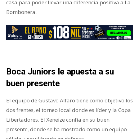
casa para poder llevar una diferencia positiva a La
Bombonera.
Boca Juniors le apuesta a su
buen presente
El equipo de Gustavo Alfaro tiene como objetivo los
dos frentes, el torneo local donde es líder y la Copa
Libertadores. El Xeneize confía en su buen
presente, donde se ha mostrado como un equipo
sólido y equilibrado en defensa.