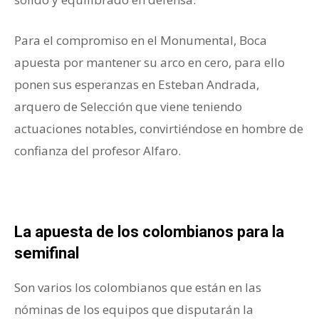
Para el compromiso en el Monumental, Boca
apuesta por mantener su arco en cero, para ello
ponen sus esperanzas en Esteban Andrada,
arquero de Selección que viene teniendo
actuaciones notables, convirtiéndose en hombre de
confianza del profesor Alfaro.
La apuesta de los colombianos para la
semifinal
Son varios los colombianos que están en las
nóminas de los equipos que disputarán la