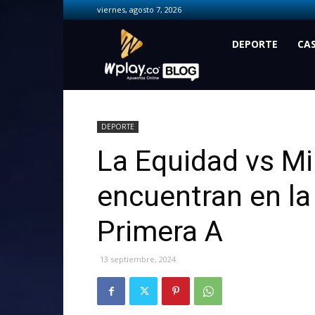
viernes, agosto 7, 2026
Wplay.co
DEPORTE
CA
DEPORTE
La Equidad vs Mi
encuentran en la
Primera A
13 septiembre, 2024