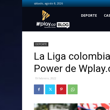
sábado, agosto 8, 2026
Wplay.co
DEPORTE
CA
DEPORTE
La Liga colombia
Power de Wplay.
19 febrero, 2022