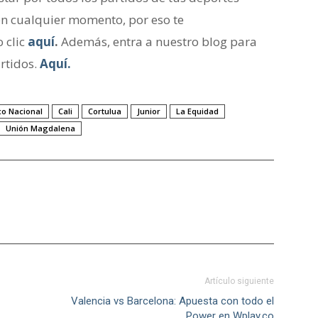
en cualquier momento, por eso te
 clic
aquí
.
Además, entra a nuestro blog para
rtidos.
Aquí.
ico Nacional
Cali
Cortulua
Junior
La Equidad
Unión Magdalena
Artículo siguiente
Valencia vs Barcelona: Apuesta con todo el
Power en Wplay.co