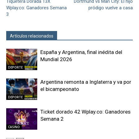
Tiquetera Dorada 13X
Dortmund vs Man City: El hijo
Wplay.co: Ganadores Semana
pródigo vuelve a casa
3
Artículos relacionados
Más del autor
España y Argentina, final inédita del
Mundial 2026
DEPORTE
Argentina remonta a Inglaterra y va por
el bicampeonato
DEPORTE
Ticket dorado 42 Wplay.co: Ganadores
Semana 2
CASINO