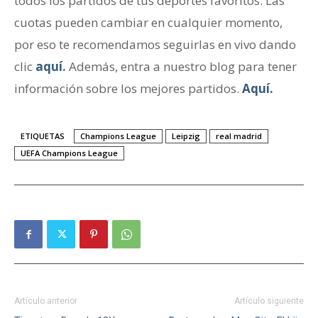
todos los partidos de tus deportes favoritos. Las
cuotas pueden cambiar en cualquier momento,
por eso te recomendamos seguirlas en vivo dando
clic
aquí
.
Además, entra a nuestro blog para tener
información sobre los mejores partidos.
Aquí.
ETIQUETAS
Champions League
Leipzig
real madrid
UEFA Champions League
Artículo anterior
Artículo siguiente