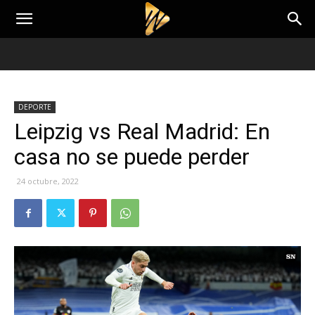
DEPORTE
Leipzig vs Real Madrid: En
casa no se puede perder
24 octubre, 2022