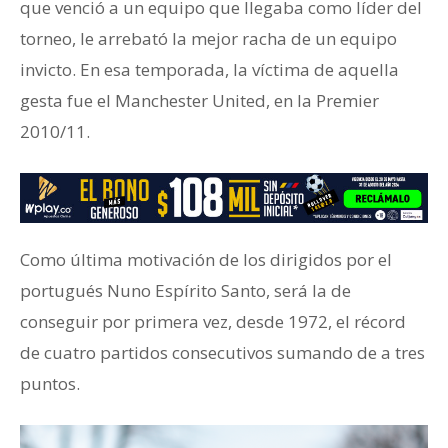
que venció a un equipo que llegaba como líder del
torneo, le arrebató la mejor racha de un equipo
invicto. En esa temporada, la víctima de aquella
gesta fue el Manchester United, en la Premier
2010/11.
Como última motivación de los dirigidos por el
portugués Nuno Espírito Santo, será la de
conseguir por primera vez, desde 1972, el récord
de cuatro partidos consecutivos sumando de a tres
puntos.