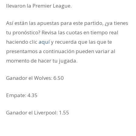
llevaron la Premier League.
Así están las apuestas para este partido, ¿ya tienes
tu pronóstico? Revisa las cuotas en tiempo real
haciendo clic
aquí
y recuerda que las que te
presentamos a continuación pueden variar al
momento de hacer tu jugada.
Ganador el Wolves: 6.50
Empate: 4.35
Ganador el Liverpool: 1.55