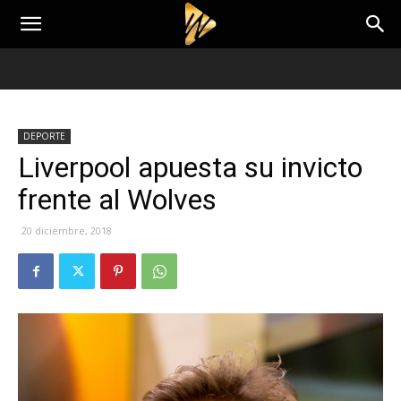
DEPORTE
Liverpool apuesta su invicto
frente al Wolves
20 diciembre, 2018