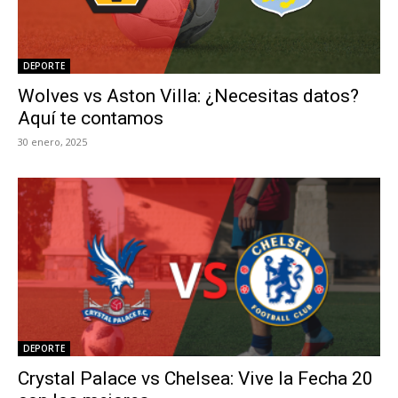
DEPORTE
Wolves vs Aston Villa: ¿Necesitas datos?
Aquí te contamos
30 enero, 2025
DEPORTE
Crystal Palace vs Chelsea: Vive la Fecha 20