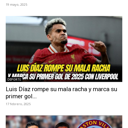
19 mayo, 2025
DEPORTE
Luis Díaz rompe su mala racha y marca su
primer gol...
17 febrero, 2025