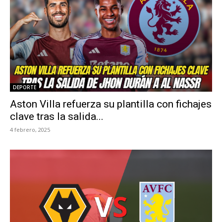
DEPORTE
Aston Villa refuerza su plantilla con fichajes
clave tras la salida...
4 febrero, 2025