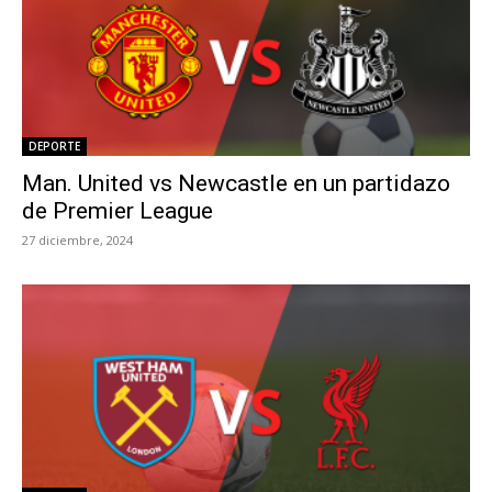
DEPORTE
Man. United vs Newcastle en un partidazo
de Premier League
27 diciembre, 2024