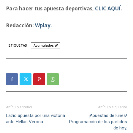
Para hacer tus apuesta deportivas,
CLIC AQUÍ.
Redacción:
Wplay.
ETIQUETAS
Acumulados W
Artículo anterior
Artículo siguiente
Lazio apuesta por una victoria
¡Apuestas de lunes!
ante Hellas Verona
Programación de los partidos
de hoy.