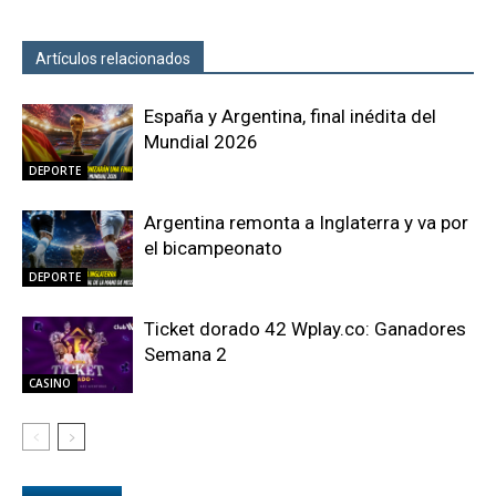
Artículos relacionados
Más del autor
España y Argentina, final inédita del
Mundial 2026
DEPORTE
Argentina remonta a Inglaterra y va por
el bicampeonato
DEPORTE
Ticket dorado 42 Wplay.co: Ganadores
Semana 2
CASINO