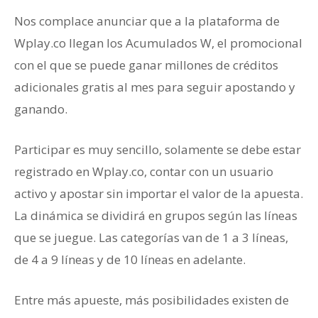
Nos complace anunciar que a la plataforma de
Wplay.co llegan los Acumulados W, el promocional
con el que se puede ganar millones de créditos
adicionales gratis al mes para seguir apostando y
ganando.
Participar es muy sencillo, solamente se debe estar
registrado en Wplay.co, contar con un usuario
activo y apostar sin importar el valor de la apuesta.
La dinámica se dividirá en grupos según las líneas
que se juegue. Las categorías van de 1 a 3 líneas,
de 4 a 9 líneas y de 10 líneas en adelante.
Entre más apueste, más posibilidades existen de