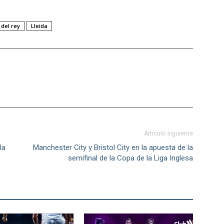
 del rey
Lleida
Artículo siguiente
la
Manchester City y Bristol City en la apuesta de la
semifinal de la Copa de la Liga Inglesa