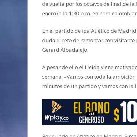
de vuelta por los octavos de final de la
enero (a la 1:30 p.m. en hora colombian
En el partido de ida Atlético de Madrid 
duda el reto de remontar con visitante 
Gerard Albadalejo.
A pesar de ello el Lleida viene motivad
semana. «Vamos con toda la ambición d
minutos de un partido y vamos con la i
Por el lado de Atlético de Madrid, Sime