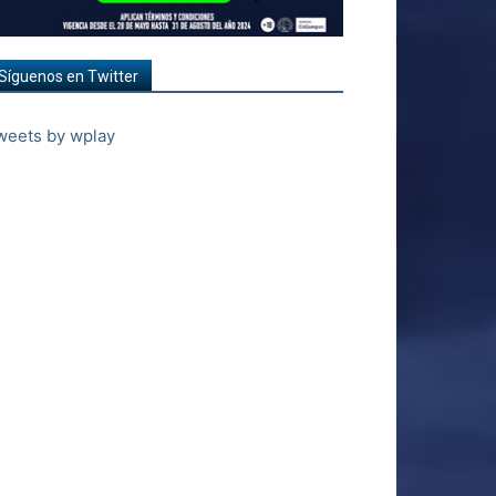
Síguenos en Twitter
weets by wplay