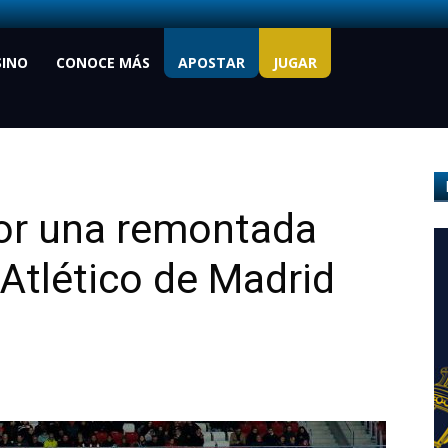
SINO
CONOCE MÁS
APOSTAR
JUGAR
por una remontada
 Atlético de Madrid