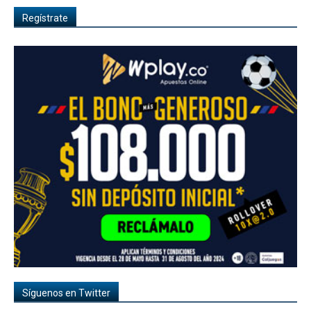
Regístrate
Síguenos en Twitter