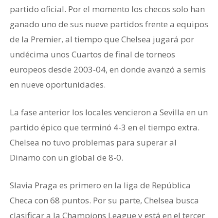
partido oficial. Por el momento los checos solo han
ganado uno de sus nueve partidos frente a equipos
de la Premier, al tiempo que Chelsea jugará por
undécima unos Cuartos de final de torneos
europeos desde 2003-04, en donde avanzó a semis
en nueve oportunidades.
La fase anterior los locales vencieron a Sevilla en un
partido épico que terminó 4-3 en el tiempo extra.
Chelsea no tuvo problemas para superar al
Dinamo con un global de 8-0.
Slavia Praga es primero en la liga de República
Checa con 68 puntos. Por su parte, Chelsea busca
clasificar a la Champions League y está en el tercer