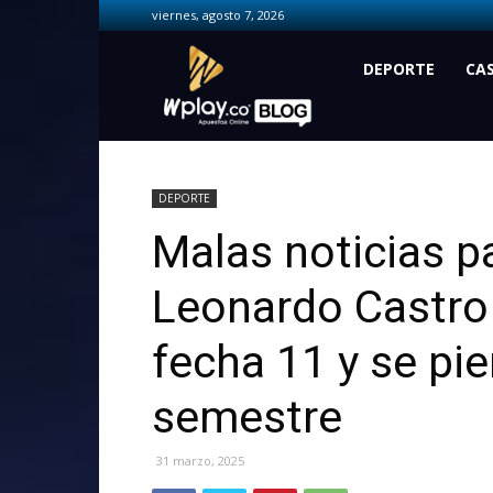
viernes, agosto 7, 2026
Wplay.co
DEPORTE
CA
DEPORTE
Malas noticias pa
Leonardo Castro 
fecha 11 y se pi
semestre
31 marzo, 2025