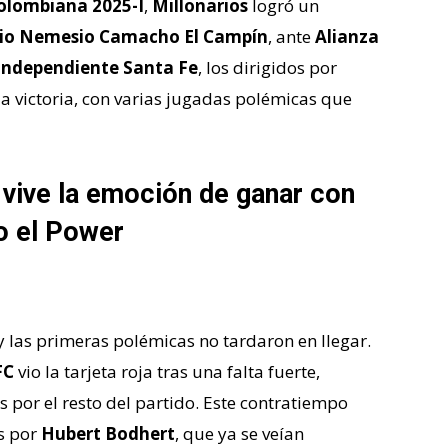
olombiana 2025-I
,
Millonarios
logró un
io Nemesio Camacho El Campín
, ante
Alianza
Independiente Santa Fe
, los dirigidos por
a victoria, con varias jugadas polémicas que
 vive la emoción de ganar con
o el Power
y las primeras polémicas no tardaron en llegar.
FC
vio la tarjeta roja tras una falta fuerte,
 por el resto del partido. Este contratiempo
os por
Hubert Bodhert
, que ya se veían