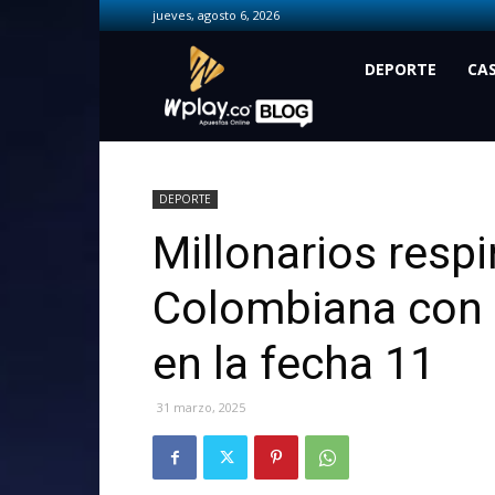
jueves, agosto 6, 2026
Wplay.co
DEPORTE
CA
DEPORTE
Millonarios respi
Colombiana con t
en la fecha 11
31 marzo, 2025