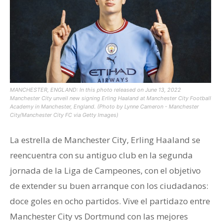
MANCHESTER, ENGLAND: In this photo released on June 13, 2022
Manchester City unveil new signing Erling Haaland at Manchester City Football
Academy in Manchester, England. (Photo by Lynne Cameron - Manchester
City/Manchester City FC via Getty Images)
La estrella de Manchester City, Erling Haaland se
reencuentra con su antiguo club en la segunda
jornada de la Liga de Campeones, con el objetivo
de extender su buen arranque con los ciudadanos:
doce goles en ocho partidos. Vive el partidazo entre
Manchester City vs Dortmund con las mejores