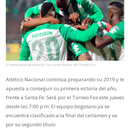
El verde paisa apuesta por no irse en blanco del Torneo Fox.
Atlético Nacional continúa preparando su 2019 y le
apuesta a conseguir su primera victoria del año,
frente a Santa Fe. Será por el Torneo Fox este jueves
desde las 7:00 p.m. El equipo bogotano ya se
encuentra clasificado a la final del certamen y va
por su segundo título.