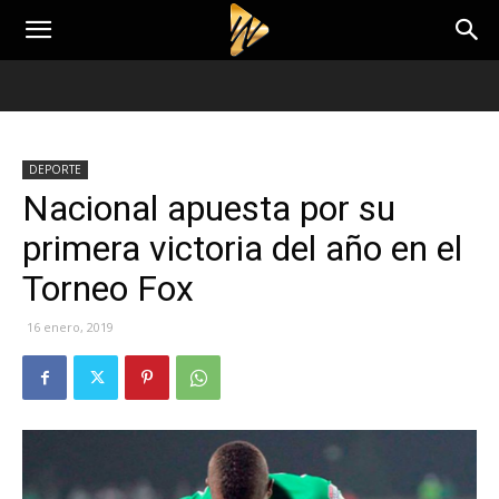
DEPORTE
Nacional apuesta por su
primera victoria del año en el
Torneo Fox
16 enero, 2019