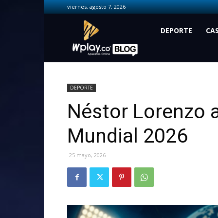
viernes, agosto 7, 2026
Wplay.co
DEPORTE
CA
DEPORTE
Néstor Lorenzo a
Mundial 2026
25 mayo, 2026