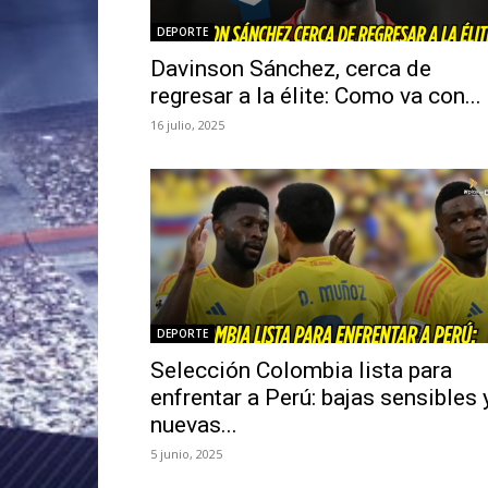
DEPORTE
Davinson Sánchez, cerca de
regresar a la élite: Como va con...
16 julio, 2025
DEPORTE
Selección Colombia lista para
enfrentar a Perú: bajas sensibles 
nuevas...
5 junio, 2025