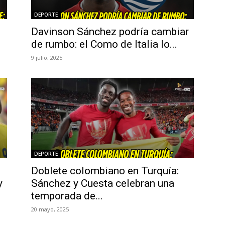
DEPORTE
Davinson Sánchez podría cambiar
de rumbo: el Como de Italia lo...
9 julio, 2025
DEPORTE
Doblete colombiano en Turquía:
y
Sánchez y Cuesta celebran una
temporada de...
20 mayo, 2025