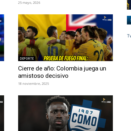
25 mayo, 2026
T
DEPORTE
Cierre de año: Colombia juega un
amistoso decisivo
18 noviembre, 2025