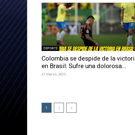
DEPORTE
Colombia se despide de la victor
en Brasil: Sufre una dolorosa...
21 marzo, 2025
1
2