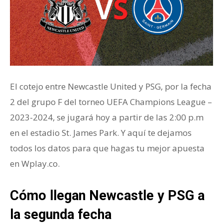
El cotejo entre Newcastle United y PSG, por la fecha
2 del grupo F del torneo UEFA Champions League –
2023-2024, se jugará hoy a partir de las 2:00 p.m
en el estadio St. James Park. Y aquí te dejamos
todos los datos para que hagas tu mejor apuesta
en Wplay.co.
Cómo llegan Newcastle y PSG a
la segunda fecha