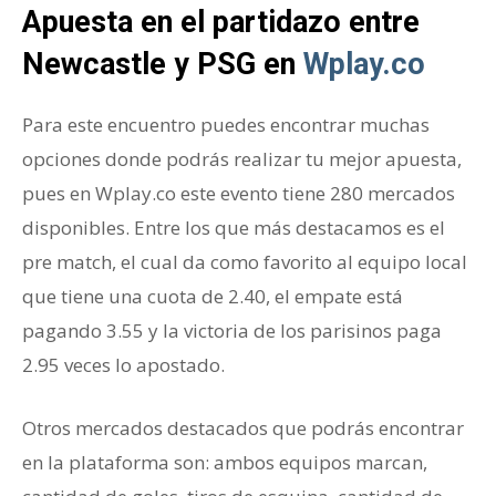
Apuesta en el partidazo entre
Newcastle y PSG en
Wplay.co
Para este encuentro puedes encontrar muchas
opciones donde podrás realizar tu mejor apuesta,
pues en Wplay.co este evento tiene 280 mercados
disponibles. Entre los que más destacamos es el
pre match, el cual da como favorito al equipo local
que tiene una cuota de 2.40, el empate está
pagando 3.55 y la victoria de los parisinos paga
2.95 veces lo apostado.
Otros mercados destacados que podrás encontrar
en la plataforma son: ambos equipos marcan,