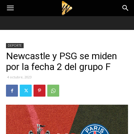
DEPORTE
Newcastle y PSG se miden
por la fecha 2 del grupo F
4 octubre, 2023