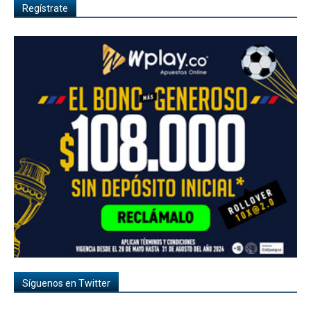
Regístrate
Síguenos en Twitter