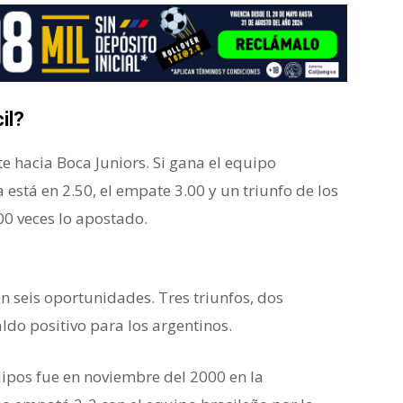
il?
e hacia Boca Juniors. Si gana el equipo
 está en 2.50, el empate 3.00 y un triunfo de los
00 veces lo apostado.
octavos de final de la Copa
en seis oportunidades. Tres triunfos, dos
ldo positivo para los argentinos.
ipos fue en noviembre del 2000 en la