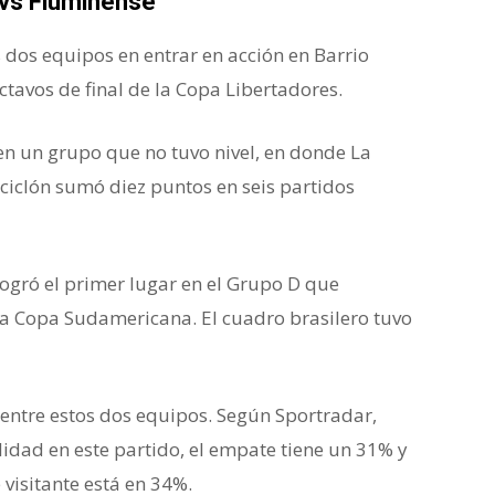
 vs Fluminense
 dos equipos en entrar en acción en Barrio
ctavos de final de la Copa Libertadores.
 en un grupo que no tuvo nivel, en donde La
ciclón sumó diez puntos en seis partidos
ogró el primer lugar en el Grupo D que
 a Copa Sudamericana. El cuadro brasilero tuvo
entre estos dos equipos. Según Sportradar,
idad en este partido, el empate tiene un 31% y
 visitante está en 34%.