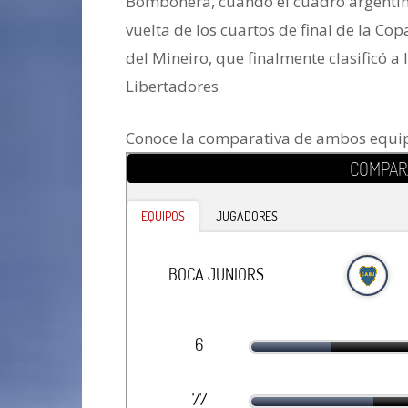
Bombonera, cuando el cuadro argentino
vuelta de los cuartos de final de la Co
del Mineiro, que finalmente clasificó a 
Libertadores
Conoce la comparativa de ambos equipo