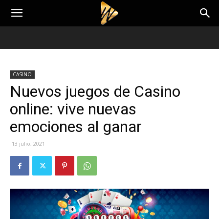
CASINO
Nuevos juegos de Casino
online: vive nuevas
emociones al ganar
13 julio, 2021