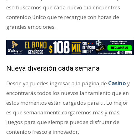
eso buscamos que cada nuevo día encuentres
contenido único que te recargue con horas de
grandes emociones.
Nueva diversión cada semana
Desde ya puedes ingresar a la página de
Casino
y
encontrarás todos los nuevos lanzamiento que en
estos momentos están cargados para ti. Lo mejor
es que semanalmente cargaremos más y más
juegos para que siempre puedas disfrutar de
contenido fresco e innovador.