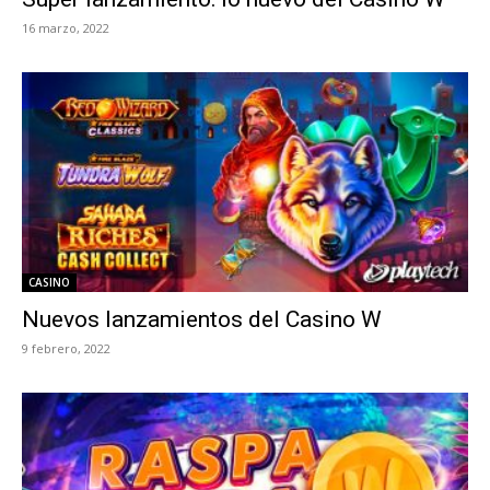
16 marzo, 2022
CASINO
Nuevos lanzamientos del Casino W
9 febrero, 2022