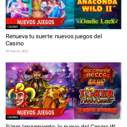
CASINO
Renueva tu suerte: nuevos juegos del
Casino
30 marzo, 2022
CASINO
Súper lanzamiento: lo nuevo del Casino W