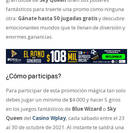
fantásticos para traerte una promo como ninguna
otra:
Gánate hasta 50 jugadas gratis
y descubre
emocionantes mundos que te llenan de diversión y
enormes ganancias.
¿Cómo participas?
Para participar de esta promoción mágica tan solo
debes jugar un mínimo de $4.000 y hacer 5 giros
en los juegos fantásticos de
Blue Wizard
o
Sky
Queen
del
Casino Wplay
, cada sábado entre el 23
al 30 de octubre de 2021. Al instante te saldrá una