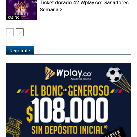
Ticket dorado 42 Wplay.co: Ganadores
Semana 2
CASINO
Regístrate