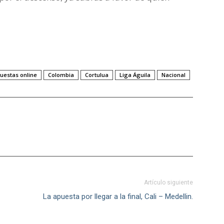
uestas online
Colombia
Cortulua
Liga Águila
Nacional
Artículo siguiente
La apuesta por llegar a la final, Cali – Medellin.