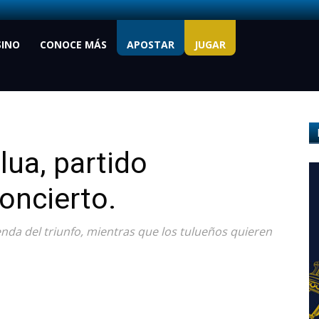
SINO
CONOCE MÁS
APOSTAR
JUGAR
lua, partido
oncierto.
enda del triunfo, mientras que los tulueños quieren