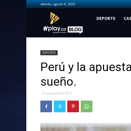
sábado, agosto 8, 2026
Wplay.co
DEPORTE
CA
DEPORTE
Perú y la apuesta
sueño.
10 noviembre, 2017