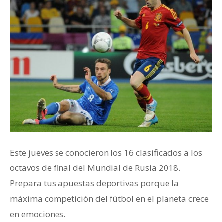
Este jueves se conocieron los 16 clasificados a los
octavos de final del Mundial de Rusia 2018.
Prepara tus apuestas deportivas porque la
máxima competición del fútbol en el planeta crece
en emociones.