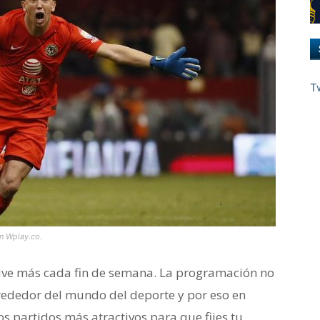
T
n Wplay.co.
ive más cada fin de semana. La programación no
lrededor del mundo del deporte y por eso en
s partidos más atractivos para que fijes tu