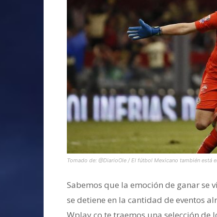
Tomado de: @DiarioOle / El fútbol Mexicano también está e
Sabemos que la emoción de ganar se v
se detiene en la cantidad de eventos a
Wplay.co te traemos una selección de lo