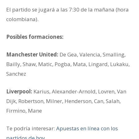
El partido se jugará a las 7:30 de la mañana (hora
colombiana).
Posibles formaciones:
Manchester United:
De Gea, Valencia, Smalling,
Bailly, Shaw, Matic, Pogba, Mata, Lingard, Lukaku,
Sanchez
Liverpool:
Karius, Alexander-Arnold, Lovren, Van
Dijk, Robertson, Milner, Henderson, Can, Salah,
Firmino, Mane
Te podría interesar:
Apuestas en línea con los
partidos de hoy