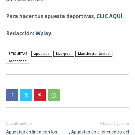
Para hacer tus apuesta deportivas,
CLIC AQUÍ.
Redacción:
Wplay.
ETIQUETAS
apuestas
Liverpool
Manchester United
pronóstico
Artículo anterior
Artículo siguiente
Apuestas en línea con los
¿Apuestas en el encuentro del