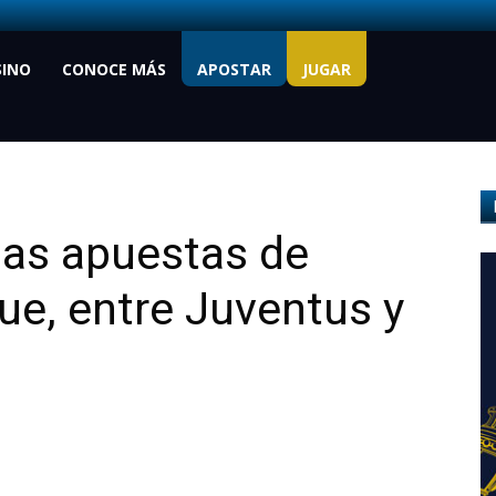
SINO
CONOCE MÁS
APOSTAR
JUGAR
las apuestas de
e, entre Juventus y