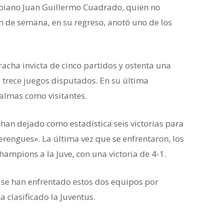
mbiano Juan Guillermo Cuadrado, quien no
in de semana, en su regreso, anotó uno de los
racha invicta de cinco partidos y ostenta una
s trece juegos disputados. En su última
Palmas como visitantes.
han dejado como estadística seis victorias para
erengues». La última vez que se enfrentaron, los
hampions a la Juve, con una victoria de 4-1.
se han enfrentado estos dos equipos por
 clasificado la Juventus.