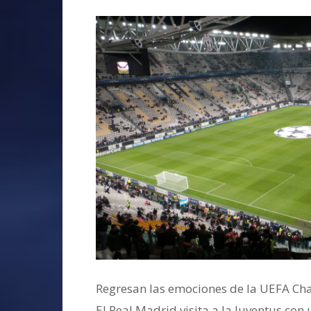
Regresan las emociones de la UEFA Ch
El Real Madrid visita a la Juventus co