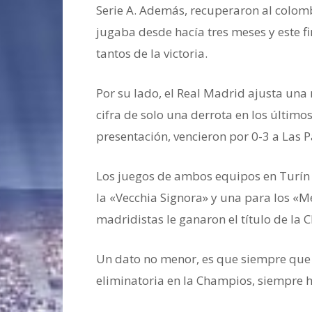
Serie A. Además, recuperaron al colo
jugaba desde hacía tres meses y este f
tantos de la victoria.
Por su lado, el Real Madrid ajusta una 
cifra de solo una derrota en los último
presentación, vencieron por 0-3 a Las 
Los juegos de ambos equipos en Turín 
la «Vecchia Signora» y una para los «M
madridistas le ganaron el título de la C
Un dato no menor, es que siempre que 
eliminatoria en la Champios, siempre ha