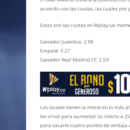
acuerdo con las cuotas, las cuales por
Estas son las cuotas en Wplay (al mome
Ganador Juventus: 2.96
Empate: 3.27
Ganador ‎Real Madrid CF: 2.59
Los locales tienen la moral en lo más al
les sirvió para aumentar su invicto a 
para sacarle cuatro puntos de ventaja a