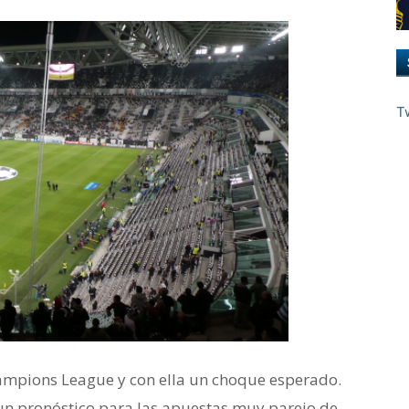
T
ampions League y con ella un choque esperado.
n un pronóstico para las apuestas muy parejo de