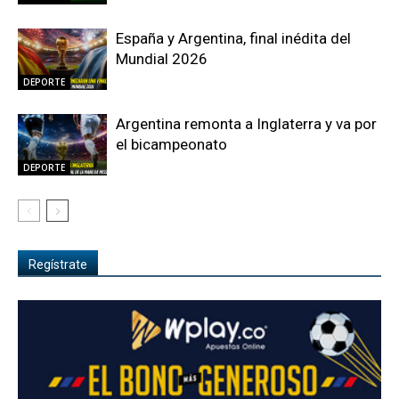
España y Argentina, final inédita del
Mundial 2026
DEPORTE
Argentina remonta a Inglaterra y va por
el bicampeonato
DEPORTE
Regístrate