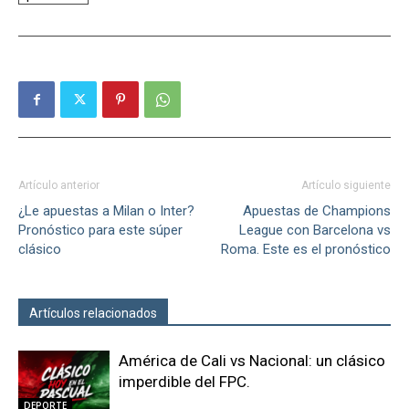
Artículo anterior
Artículo siguiente
¿Le apuestas a Milan o Inter?
Apuestas de Champions
Pronóstico para este súper
League con Barcelona vs
clásico
Roma. Este es el pronóstico
Artículos relacionados
Más del autor
América de Cali vs Nacional: un clásico
imperdible del FPC.
DEPORTE