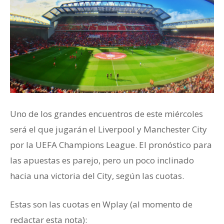
Uno de los grandes encuentros de este miércoles
será el que jugarán el Liverpool y Manchester City
por la UEFA Champions League. El pronóstico para
las apuestas es parejo, pero un poco inclinado
hacia una victoria del City, según las cuotas.
Estas son las cuotas en Wplay (al momento de
redactar esta nota):