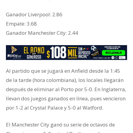
Ganador Liverpool: 2.86
‎Empate: 3.68
Ganador ‎Manchester City: 2.44
Al partido que se jugará en Anfield desde la 1:45
de la tarde (hora colombiana), los locales llegarán
después de eliminar al Porto por 5-0. En Inglaterra,
llevan dos juegos ganados en línea, pues vencieron
por 1-2 al Crystal Palace y 5-0 al Watford.
El Manchester City ganó su serie de octavos de