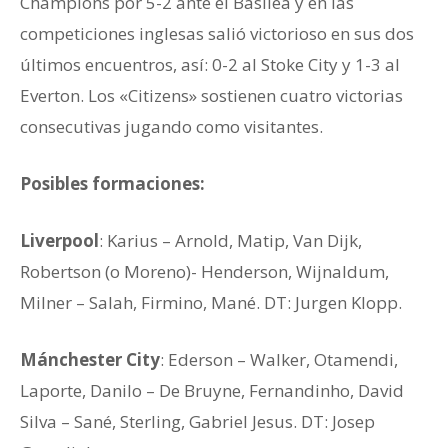
Champions por 5-2 ante el Basilea y en las
competiciones inglesas salió victorioso en sus dos
últimos encuentros, así: 0-2 al Stoke City y 1-3 al
Everton. Los «Citizens» sostienen cuatro victorias
consecutivas jugando como visitantes.
Posibles formaciones:
Liverpool
: Karius – Arnold, Matip, Van Dijk,
Robertson (o Moreno)- Henderson, Wijnaldum,
Milner – Salah, Firmino, Mané. DT: Jurgen Klopp.
Mánchester City
: Ederson – Walker, Otamendi,
Laporte, Danilo – De Bruyne, Fernandinho, David
Silva – Sané, Sterling, Gabriel Jesus. DT: Josep