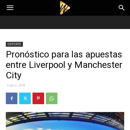
DEPORTE
Pronóstico para las apuestas
entre Liverpool y Manchester
City
3 abril, 2018