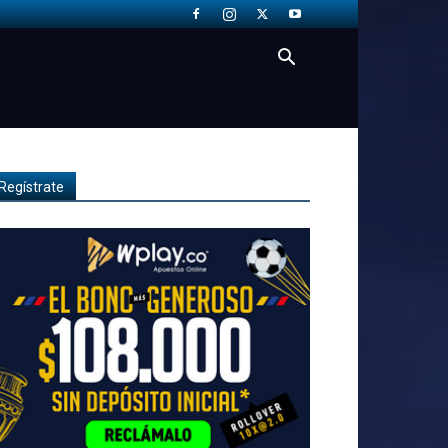
Regístrate