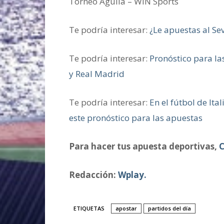
Torneo Águila – WIN Sports
Te podría interesar:
¿Le apuestas al Sev
Te podría interesar:
Pronóstico para l
y Real Madrid
Te podría interesar:
En el fútbol de Ita
este pronóstico para las apuestas
Para hacer tus apuesta deportivas,
C
Redacción:
Wplay.
ETIQUETAS
apostar
partidos del día