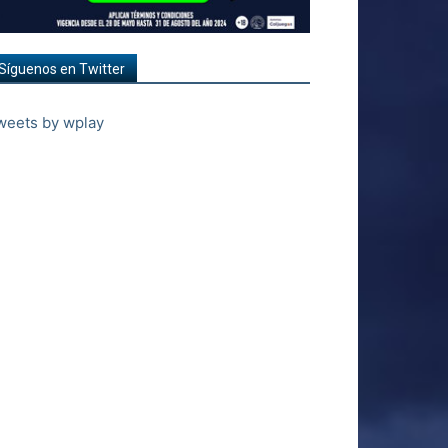
Síguenos en Twitter
weets by wplay