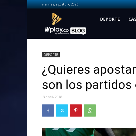
viernes, agosto 7, 2026
Wplay.co
DEPORTE
CA
DEPORTE
¿Quieres aposta
son los partidos 
3 abril, 2018