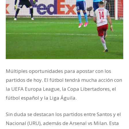
Múltiples oportunidades para apostar con los
partidos de hoy. El fútbol tendrá mucha acción con
la UEFA Europa League, la Copa Libertadores, el
fútbol español y la Liga Águila.
Sin duda se destacan los partidos entre Santos y el
Nacional (URU), además de Arsenal vs Milan. Esta