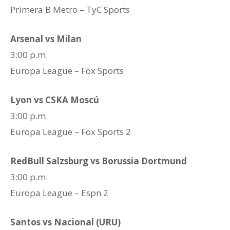
Primera B Metro – TyC Sports
Arsenal vs Milan
3:00 p.m.
Europa League – Fox Sports
Lyon vs CSKA Moscú
3:00 p.m.
Europa League – Fox Sports 2
RedBull Salzsburg vs Borussia Dortmund
3:00 p.m.
Europa League – Espn 2
Santos vs Nacional (URU)