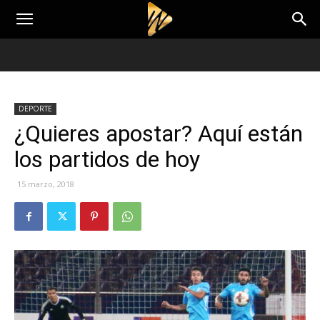
DEPORTE
¿Quieres apostar? Aquí están
los partidos de hoy
15 marzo, 2018