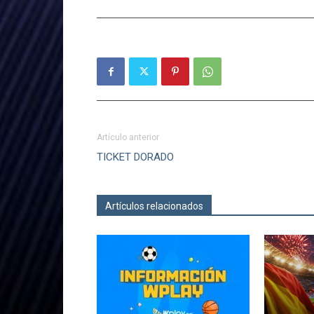
Artículo anterior
TICKET DORADO
Artículos relacionados
Más del autor