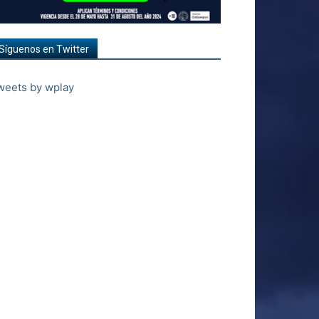
Síguenos en Twitter
weets by wplay