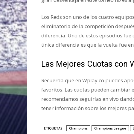
Los Reds son uno de los cuatro equipo
eliminatoria de la competición después
diferencia. Uno de estos episodios fu
única diferencia es que la vuelta fue en
Las Mejores Cuotas con 
Recuerda que en Wplay.co puedes apost
favoritos. Las cuotas pueden cambiar 
recomendamos seguirlas en vivo dando
tener información sobre los mejores pa
ETIQUETAS
Champions
Champions League