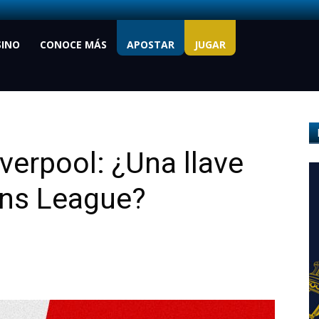
SINO
CONOCE MÁS
APOSTAR
JUGAR
verpool: ¿Una llave
ons League?