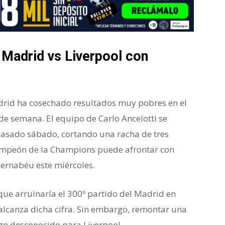
 Madrid vs Liverpool con
adrid ha cosechado resultados muy pobres en el
 de semana. El equipo de Carlo Ancelotti se
pasado sábado, cortando una racha de tres
 campeón de la Champions puede afrontar con
Bernabéu este miércoles.
ue arruinaría el 300º partido del Madrid en
alcanza dicha cifra. Sin embargo, remontar una
lgo desconocido para Liverpool.