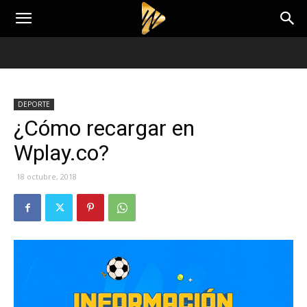
DEPORTE
¿Cómo recargar en
Wplay.co?
18 octubre, 2018