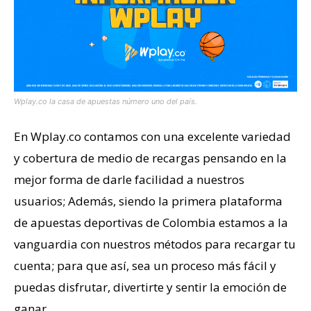
Wplay.co la casa de apuestas número uno del país.
En Wplay.co contamos con una excelente variedad
y cobertura de medio de recargas pensando en la
mejor forma de darle facilidad a nuestros
usuarios; Además, siendo la primera plataforma
de apuestas deportivas de Colombia estamos a la
vanguardia con nuestros métodos para recargar tu
cuenta; para que así, sea un proceso más fácil y
puedas disfrutar, divertirte y sentir la emoción de
ganar.