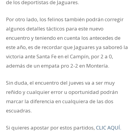
de los deportistas de Jaguares.
Por otro lado, los felinos también podrán corregir
algunos detalles tácticos para este nuevo
encuentro y teniendo en cuenta los antecedes de
este año, es de recordar que Jaguares ya saboreó la
victoria ante Santa Fe en el Campín, por 2 a 0,
además de un empata pro 2-2 en Montería.
Sin duda, el encuentro del jueves va a ser muy
reñido y cualquier error u oportunidad podrán
marcar la diferencia en cualquiera de las dos
escuadras.
Si quieres apostar por estos partidos,
CLIC AQUÍ.