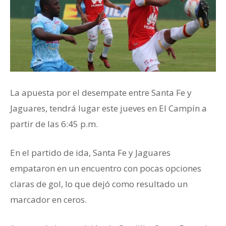
La apuesta por el desempate entre Santa Fe y
Jaguares, tendrá lugar este jueves en El Campín a
partir de las 6:45 p.m.
En el partido de ida, Santa Fe y Jaguares
empataron en un encuentro con pocas opciones
claras de gol, lo que dejó como resultado un
marcador en ceros.