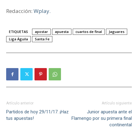
Redacción:
Wplay.
ETIQUETAS
apostar
apuesta
cuartos de final
Jaguares
Liga Águila
Santa Fe
Artículo anterior
Artículo siguiente
Partidos de hoy 29/11/17. ¡Haz
Junior apuesta ante el
tus apuestas!
Flamengo por su primera final
continental