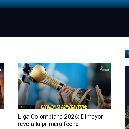
DEPORTE
Liga Colombiana 2026: Dimayor
revela la primera fecha