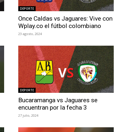
DEPORTE
Once Caldas vs Jaguares: Vive con
Wplay.co el fútbol colombiano
23 agosto, 2024
DEPORTE
Bucaramanga vs Jaguares se
encuentran por la fecha 3
27 julio, 2024