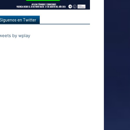
Síguenos en Twitter
weets by wplay