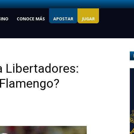
SINO
CONOCE MÁS
APOSTAR
JUGAR
 Libertadores:
 Flamengo?