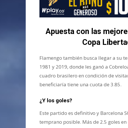
Apuesta con las mejore
Copa Libert
Flamengo también busca llegar a su ter
1981 y 2019, donde les ganó a Cobreloa 
cuadro brasilero en condición de visita
beneficiaría tiene una cuota de 3.85.
¿Y los goles?
Este partido es definitivo y Barcelona
temprano posible. Más de 2.5 goles en e