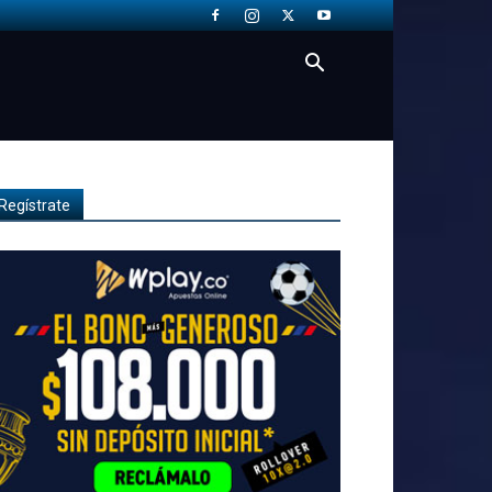
Regístrate