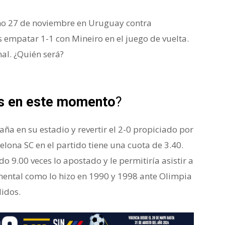
ximo 27 de noviembre en Uruguay contra
s empatar 1-1 con Mineiro en el juego de vuelta.
nal. ¿Quién será?
Semifinales de Copa
as en este momento
?
ña en su estadio y revertir el 2-0 propiciado por
celona SC en el partido tiene una cuota de 3.40.
do 9.00 veces lo apostado y le permitiría asistir a
inental como lo hizo en 1990 y 1998 ante Olimpia
idos.