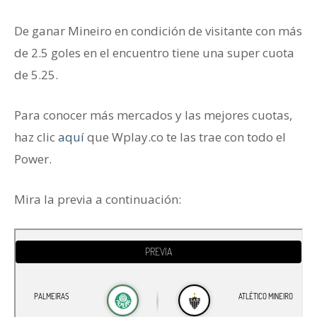
De ganar Mineiro en condición de visitante con más
de 2.5 goles en el encuentro tiene una super cuota
de 5.25.
Para conocer más mercados y las mejores cuotas,
haz clic
aquí
que Wplay.co te las trae con todo el
Power.
Semifinales de Copa Libertadores
Mira la previa a continuación: