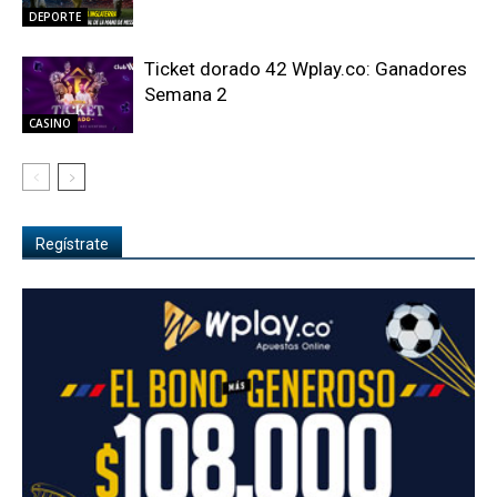
DEPORTE
Ticket dorado 42 Wplay.co: Ganadores
Semana 2
CASINO
Regístrate