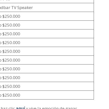
ndbar TV Speaker
o $250.000
o $250.000
o $250.000
o $250.000
o $250.000
o $250.000
o $250.000
o $250.000
o $250.000
o $250.000
 haz clic
aquí
y vive la emoción de ganar.