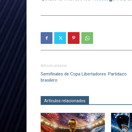
Artículo anterior
Semifinales de Copa Libertadores: Partidazo
brasilero
Artículos relacionados
Más del autor