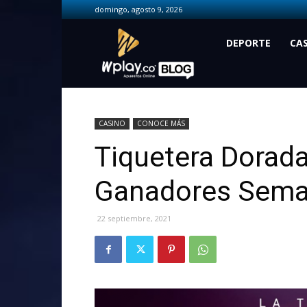
domingo, agosto 9, 2026
Wplay.co
DEPORTE
CA
CASINO
CONOCE MÁS
Tiquetera Dorada
Ganadores Sema
22 septiembre, 2021