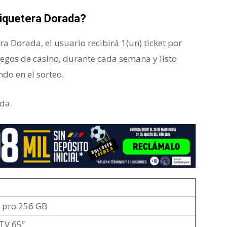
Tiquetera Dorada?
a Dorada, el usuario recibirá 1(un) ticket por
egos de casino, durante cada semana y listo
do en el sorteo.
ada
 pro 256 GB
TV 65”