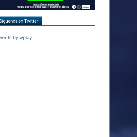
Síguenos en Twitter
weets by wplay