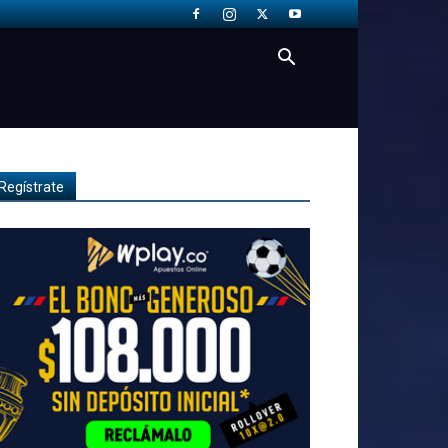
Regístrate