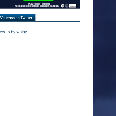
Síguenos en Twitter
weets by wplay