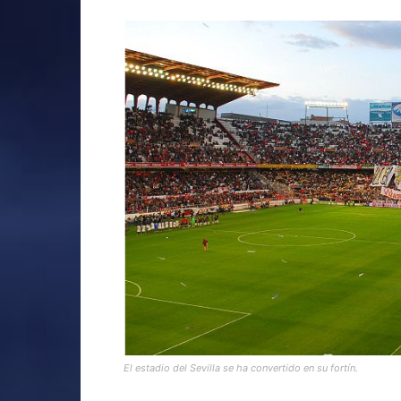
El estadio del Sevilla se ha convertido en su fortín.