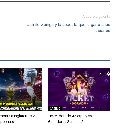
Artículo siguiente
Camilo Zúñiga y la apuesta que le ganó a las
lesiones
CASINO
monta a Inglaterra y va
Ticket dorado 42 Wplay.co:
mpeonato
Ganadores Semana 2