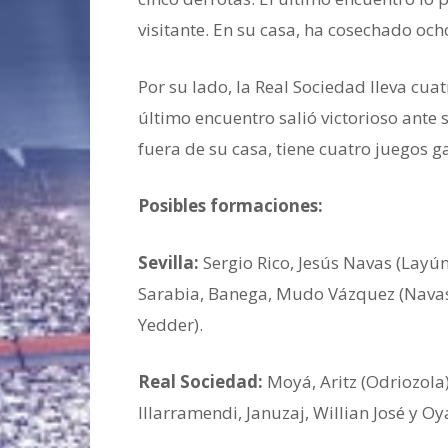
visitante. En su casa, ha cosechado och
Por su lado, la Real Sociedad lleva cu
último encuentro salió victorioso ante su
fuera de su casa, tiene cuatro juegos
Posibles formaciones:
Sevilla:
Sergio Rico, Jesús Navas (Layún
Sarabia, Banega, Mudo Vázquez (Navas)
Yedder).
Real Sociedad:
Moyá, Aritz (Odriozola)
Illarramendi, Januzaj, Willian José y Oy