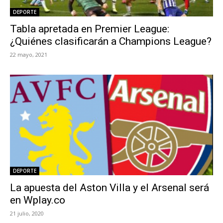
DEPORTE
Tabla apretada en Premier League:
¿Quiénes clasificarán a Champions League?
22 mayo, 2021
DEPORTE
La apuesta del Aston Villa y el Arsenal será
en Wplay.co
21 julio, 2020