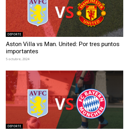
DEPORTE
Aston Villa vs Man. United: Por tres puntos
importantes
5 octubre, 2024
DEPORTE