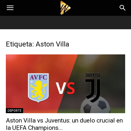
Etiqueta: Aston Villa
DEPORTE
Aston Villa vs Juventus: un duelo crucial en
la UEFA Champions...