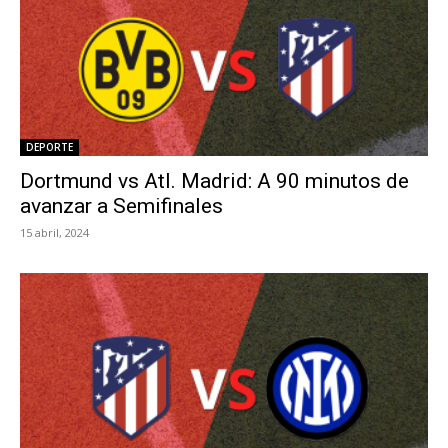
DEPORTE
Dortmund vs Atl. Madrid: A 90 minutos de
avanzar a Semifinales
15 abril, 2024