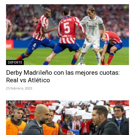
DEPORTE
Derby Madrileño con las mejores cuotas:
Real vs Atlético
25 febrero, 2023