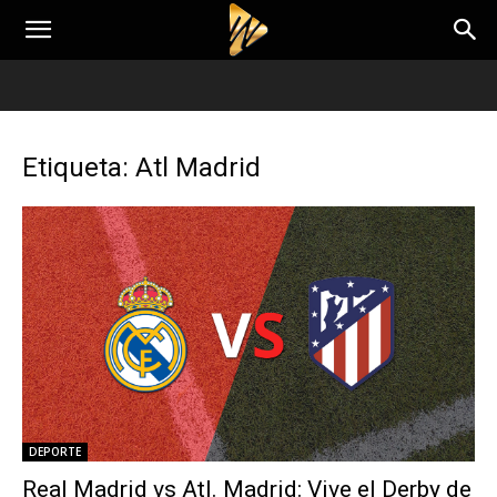
Etiqueta: Atl Madrid
DEPORTE
Real Madrid vs Atl. Madrid: Vive el Derby de